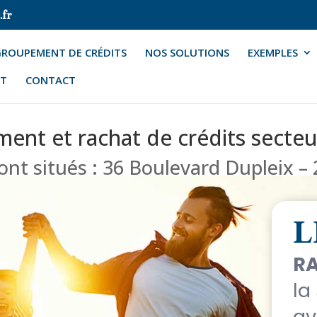
.fr
GROUPEMENT DE CRÉDITS
NOS SOLUTIONS
EXEMPLES
E CRÉDITS
NOS SOLUTIONS
EXEMPLES
IT
CONTACT
ent et rachat de crédits secteu
nt situés : 36 Boulevard Dupleix 
L
RA
la
av