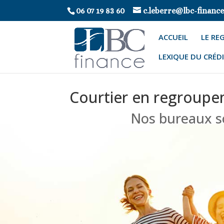
06 07 19 83 60
c.leberre@lbc-finance
ACCUEIL
LE RE
ACCUEIL
LE REGROUPEMENT D
LEXIQUE DU CRÉD
Courtier en regroupem
Nos bureaux so