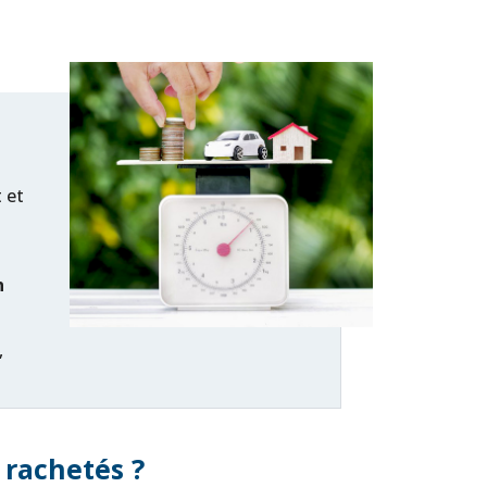
 et
n
,
 rachetés ?