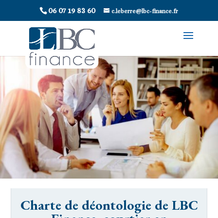
06 07 19 83 60
c.leberre@lbc-finance.fr
Charte de déontologie de LBC